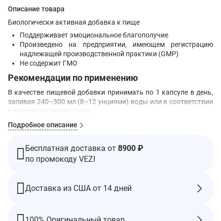
Описание товара
Биологически активная добавка к пище
Поддерживает эмоциональное благополучие
Произведено на предприятии, имеющем регистрацию
надлежащей производственной практики (GMP)
Не содержит ГМО
Рекомендации по применению
В качестве пищевой добавки принимать по 1 капсуле в день,
запивая 240–300 мл (8–12 унциями) воды или в соответствии
с рекомендациями врача.
Предупреждения
Подробное описание
Перед применением во время беременности, кормления
грудью, приема каких-либо препаратов или при планировании
Бесплатная доставка от
8900 ₽
медицинских процедур следует проконсультироваться с
по промокоду VEZI
врачом. Не используйте, если защитная пленка повреждена
или отсутствует. Хранить в недоступном для детей месте.
Хранить в сухом и прохладном месте. Не следует превышать
Доставка из США от 14 дней
рекомендуемую дозировку. Прием пищевых добавок не может
заменить разнообразное сбалансированное питание и
ведение здорового образа жизни.
100% Оригинальный товар