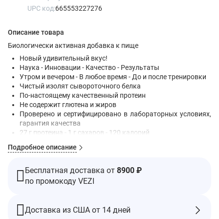
UPC код:
665553227276
Описание товара
Биологически активная добавка к пище
Новый удивительный вкус!
Наука - Инновации - Качество - Результаты
Утром и вечером - В любое время - До и после тренировки
Чистый изолят сывороточного белка
По-настоящему качественный протеин
Не содержит глютена и жиров
Проверено и сертифицировано в лабораторных условиях,
гарантия качества
27 г протеина - 1 г сахаров - 120 калорий
Белковая
Подробное описание
Торт на день рождения с посыпкой
Подтверждено отсутствие запрещенных веществ
Informed-Choice — доверие спортсменов
Бесплатная доставка от
8900 ₽
Проверено в лабораторных условиях - Каждый ингредиент
по промокоду VEZI
- Каждая упаковка
Зарегистрированный CGMP объект производства
Не содержит глютена
Доставка из США от 14 дней
Кошерные молочные продукты