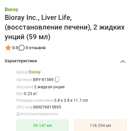
Bioray
Bioray Inc., Liver Life,
(восстановление печени), 2 жидких
унций (59 мл)
0.0
0 отзывов
Характеристики
Бренд:
Bioray
Артикул:
BRY-81589
Фасовка:
2 жидкая унция
Вес:
0.23 кг
Размеры упаковки:
3.8 x 3.8 x 11.7 cm
UPC код:
689076815895
Доступные варианты:
59.147 мл
118.294 мл