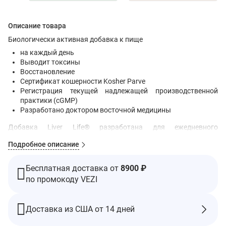
Описание товара
Биологически активная добавка к пище
на каждый день
Выводит токсины
Восстановление
Сертификат кошерности Kosher Parve
Регистрация текущей надлежащей производственной
практики (cGMP)
Разработано доктором восточной медицины
Добавка Liver Life® разработана для ежедневного
использования, чтобы поддержать здоровье печени.
Подробное описание
Рекомендации по применению
Рекомендации по приему.
Бесплатная доставка от
8900 ₽
Хорошо встряхните перед использованием. Погрузите пипетку
по промокоду VEZI
в жидкость и сожмите 3 раза, чтобы набрать 1 мл жидкости в
стеклянную трубочку.
Доставка из США от 14 дней
Взрослым
: начните с добавления 10 капель в воду или сок.
Увеличивайте дозу на 5–10 капель в день до достижения