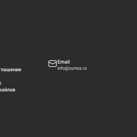
о на порцию
%Дневная стоимость
0 МЕ)
250%
калорий.
Email
info@zumus.ru
глашение
х
файлов