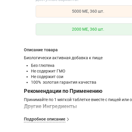
5000 МЕ, 360 шт.
2000 МЕ, 360 шт.
Описание товара
Биологически активная добавка к пище
Без глютена
Не содержит ГМО
Не содержит сои
100% золотая гарантия качества
Рекомендации по Применению
Принимайте по 1 мягкой таблетке вместе с пищей или 
Другие Ингредиенты
Масло сафлоровое без GMO, капсула из мягкого геля
Подробное описание
содержащий ГМО, очищенная вода).
Содержит рыбу.