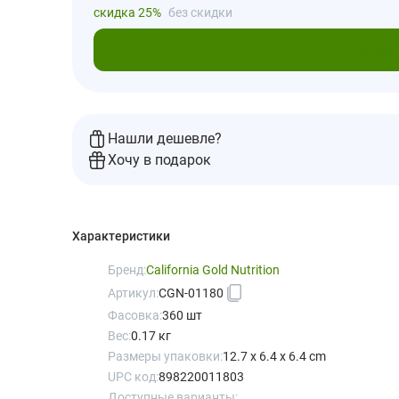
скидка 25%
без скидки
В кор
Нашли дешевле?
Хочу в подарок
Характеристики
Бренд:
California Gold Nutrition
Артикул:
CGN-01180
Фасовка:
360 шт
Вес:
0.17 кг
Размеры упаковки:
12.7 x 6.4 x 6.4 cm
UPC код:
898220011803
Доступные варианты: