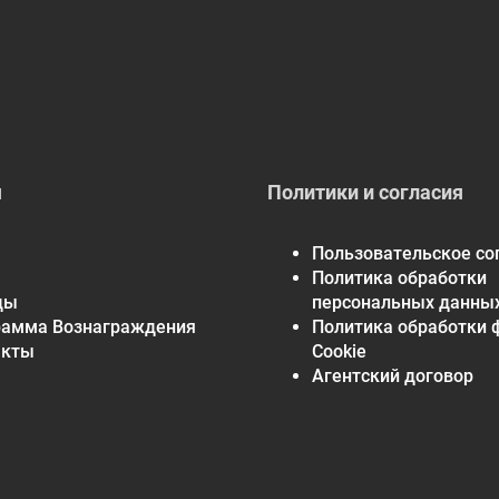
Порций в контейнере:
360
Количеств
Витамин D3
50 мкг (200
(как холекальциферол из ланолина)
Средние дневные значения основаны на диете в 2000 
я
Политики и согласия
Пользовательское со
Политика обработки
ды
персональных данны
рамма Вознаграждения
Политика обработки 
акты
Cookie
Агентский договор