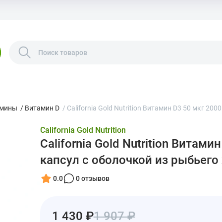
амины
/
Витамин D
/
California Gold Nutrition Витамин D3 50 мкг 20
California Gold Nutrition
California Gold Nutrition Витам
капсул с оболочкой из рыбьего
0.0
0 отзывов
1 430 ₽
1 907 ₽